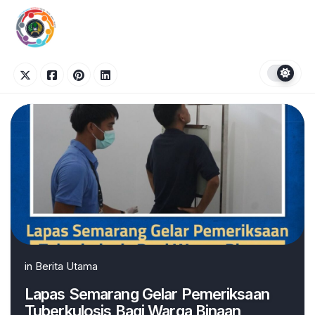
Skip
to
content
in
Berita Utama
Lapas Semarang Gelar Pemeriksaan
Tuberkulosis Bagi Warga Binaan