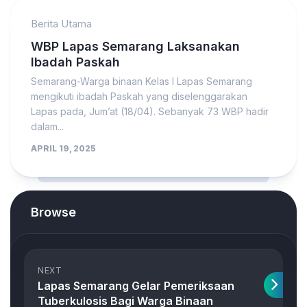
Berita Utama
WBP Lapas Semarang Laksanakan
Ibadah Paskah
Semarang-Warga binaan Kelas I Lapas Semarang
mengikuti ibadah Paskah yang diselenggarakan
Lapas pada, Jum’at (18/04). Sebanyak 73 WBP hadir
dalam...
APRIL 19, 2025
Browse
NEXT
Lapas Semarang Gelar Pemeriksaan
Tuberkulosis Bagi Warga Binaan