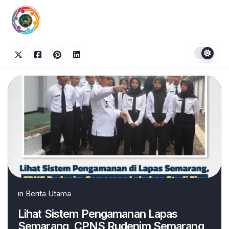
Skip
to
content
in
Berita Utama
Lihat Sistem Pengamanan Lapas
Semarang, CPNS Rudenim Semarang