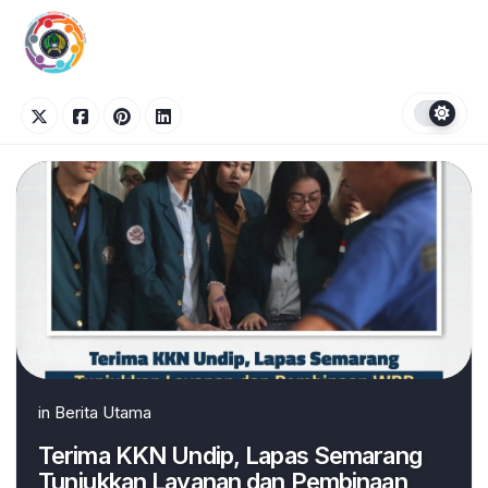
Skip
to
content
in
Berita Utama
Terima KKN Undip, Lapas Semarang
Tunjukkan Layanan dan Pembinaan