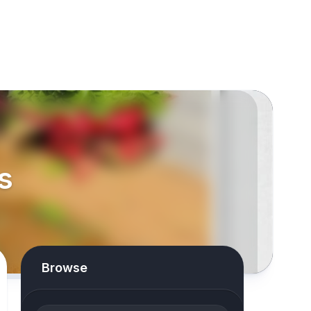
s
Browse