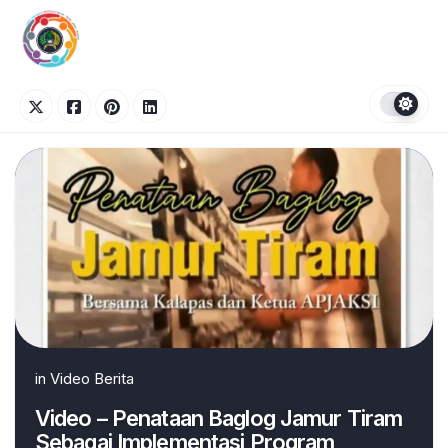
Skip
to
content
in
Video Berita
Video – Penataan Baglog Jamur Tiram
Sebagai Implementasi Program