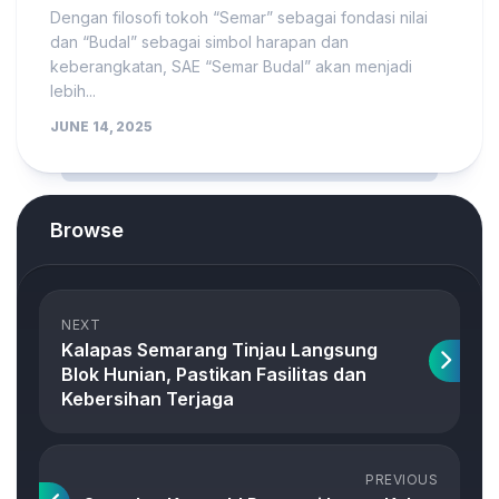
Dengan filosofi tokoh “Semar” sebagai fondasi nilai
dan “Budal” sebagai simbol harapan dan
keberangkatan, SAE “Semar Budal” akan menjadi
lebih...
JUNE 14, 2025
Browse
NEXT
Kalapas Semarang Tinjau Langsung
Blok Hunian, Pastikan Fasilitas dan
Kebersihan Terjaga
PREVIOUS